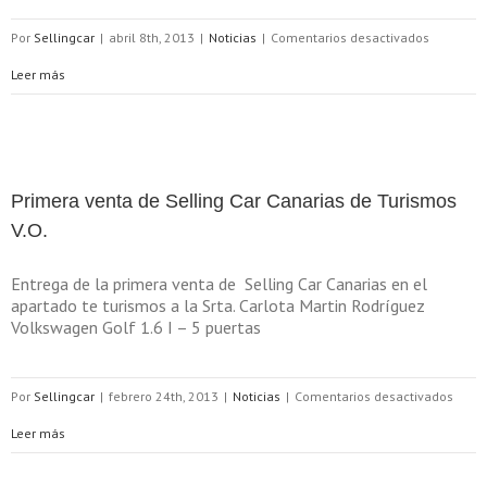
en
Por
Sellingcar
|
abril 8th, 2013
|
Noticias
|
Comentarios desactivados
En
Leer más
el
día
de
Primera venta de Selling Car Canarias de Turismos
hoy,
V.O.
Selling
Entrega de la primera venta de Selling Car Canarias en el
Car
apartado te turismos a la Srta. Carlota Martin Rodríguez
Volkswagen Golf 1.6 I – 5 puertas
Canarias
entrega
en
Por
Sellingcar
|
febrero 24th, 2013
|
Noticias
|
Comentarios desactivados
su
Prime
Leer más
primer
venta
vehículo