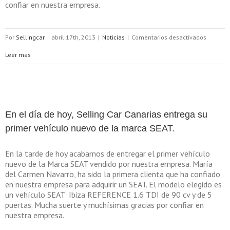
confiar en nuestra empresa.
vehícu
de
en
Por
Sellingcar
|
abril 17th, 2013
|
Noticias
|
Comentarios desactivados
la
Entrega
Leer más
marca
el
KIA.
segund
vehícul
En el día de hoy, Selling Car Canarias entrega su
nuevo
primer vehículo nuevo de la marca SEAT.
de
En la tarde de hoy acabamos de entregar el primer vehículo
la
nuevo de la Marca SEAT vendido por nuestra empresa. María
del Carmen Navarro, ha sido la primera clienta que ha confiado
marca
en nuestra empresa para adquirir un SEAT. El modelo elegido es
un vehículo SEAT Ibiza REFERENCE 1.6 TDI de 90 cv y de 5
SEAT
puertas. Mucha suerte y muchísimas gracias por confiar en
nuestra empresa.