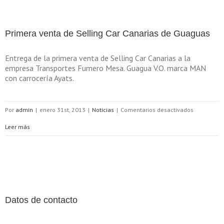
de
nuevo
Selli
de
Primera venta de Selling Car Canarias de Guaguas
Car
la
Entrega de la primera venta de Selling Car Canarias a la
Canar
marca
empresa Transportes Fumero Mesa. Guagua V.O. marca MAN
con carrocería Ayats.
de
SEAT.
Turis
en
Por
admin
|
enero 31st, 2013
|
Noticias
|
Comentarios desactivados
V.O.
Primera
Leer más
venta
de
Selling
Car
Datos de contacto
Canarias