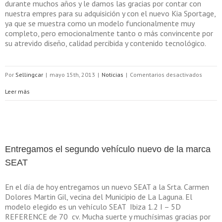
durante muchos años y le damos las gracias por contar con
nuestra
nuestra empres para su adquisición y con el nuevo Kia Sportage,
empresa.
ya que se muestra como un modelo funcionalmente muy
completo, pero emocionalmente tanto o más convincente por
su atrevido diseño, calidad percibida y contenido tecnológico.
en
Por
Sellingcar
|
mayo 15th, 2013
|
Noticias
|
Comentarios desactivados
En
Leer más
la
tarde
de
Entregamos el segundo vehículo nuevo de la marca
ayer
SEAT
entreg
En el día de hoy entregamos un nuevo SEAT a la Srta. Carmen
el
Dolores Martin Gil, vecina del Municipio de La Laguna. El
modelo elegido es un vehículo SEAT Ibiza 1.2 I – 5D
primer
REFERENCE de 70 cv. Mucha suerte y muchísimas gracias por