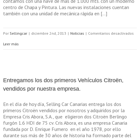
contamos con una nave de más de 1.000 mts. con un moderno
centro de Chapa y Pintura. Las nuevas instalaciones cuentan
también con una unidad de mecánica rápida en […]
en
Por
Sellingcar
|
diciembre 2nd, 2013
|
Noticias
|
Comentarios desactivados
Abr
Leer más
una
nue
ins
Entregamos los dos primeros Vehículos Citroën,
vendidos por nuestra empresa.
En el día de hoy día, Selling Car Canarias entrega los dos
primeros Citroën vendidos por nosotros y adquiridos por la
Empresa Cris Abora, S.A., que eligieron dos Citroën Berlingo
furgón 1.6 HDI de 75 cv. Cris Abora, es una empresa Canaria
fundada por D. Enrique Fumero en el año 1978, por ello
durante sus más de 30 años de historia ha formado parte del