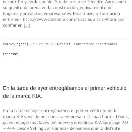
desarrollo y evolución del Sur de la isla de Tenerife, Aportando
su granito de arena en la construcción, equipamiento de
hogares y proyectos empresariales. Para mayor información
entra en: http://www.crisabora.com/ Gracias a Cris Abora por
confiar en […]
en
Por
Sellingcar
|
junio 5th, 2013
|
Noticias
|
Comentarios desactivados
Entrega
Leer más
los
dos
primeros
En la tarde de ayer entregábamos el primer vehículo
Vehículo
de la marca KIA.
Citroën,
En la tarde de ayer entregábamos el primer vehículo de la
vendidos
marca KIA vendido por nuestra empresa a D. Juan Carlos López,
quien recogió las llaves del nuevo y novedoso KIA Sportage 2.0
por
– 4×4. Desde Selling Car Canarias deseamos que lo disfrute