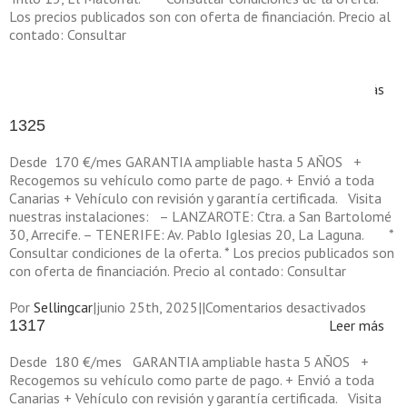
Los precios publicados son con oferta de financiación. Precio al
contado: Consultar
en
Por
Sellingcar
|
julio 12th, 2025
|
|
Comentarios desactivados
1348
Leer más
1325
Desde 170 €/mes GARANTIA ampliable hasta 5 AÑOS +
Recogemos su vehículo como parte de pago. + Envió a toda
Canarias + Vehículo con revisión y garantía certificada. Visita
nuestras instalaciones: – LANZAROTE: Ctra. a San Bartolomé
30, Arrecife. – TENERIFE: Av. Pablo Iglesias 20, La Laguna. *
Consultar condiciones de la oferta. * Los precios publicados son
con oferta de financiación. Precio al contado: Consultar
en
Por
Sellingcar
|
junio 25th, 2025
|
|
Comentarios desactivados
1325
1317
Leer más
Desde 180 €/mes GARANTIA ampliable hasta 5 AÑOS +
Recogemos su vehículo como parte de pago. + Envió a toda
Canarias + Vehículo con revisión y garantía certificada. Visita