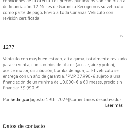
condiciones de la oferta. Los precios publicados son con oferta
de financiación. 12 Meses de Garantía Recogemos su vehículo
como parte de pago. Envío a toda Canarias. Vehículo con
revisión certificada
en
Por
Sellingcar
|
julio 20th, 2024
|
|
Comentarios desactivados
1288
Leer más
1277
Vehículo con muy buen estado, alta gama, totalmente revisado
para su venta, con cambios de filtros (aceite, aire y polen),
aceite motor, distribución, bomba de agua, …. El vehículo se
entrega con un año de garantía. *P.V.P. 37.990.-€ sujeto a una
financiación de un mínima de 10.000.-€ a 60 meses, precio sin
financiar 39.990.-€
en
Por
Sellingcar
|
agosto 19th, 2024
|
|
Comentarios desactivados
127
Leer más
Datos de contacto