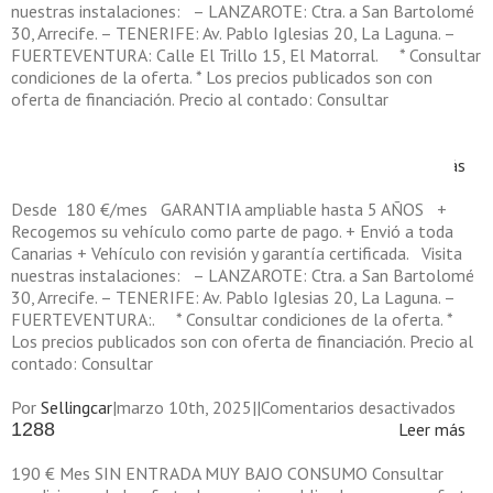
nuestras instalaciones: – LANZAROTE: Ctra. a San Bartolomé
30, Arrecife. – TENERIFE: Av. Pablo Iglesias 20, La Laguna. –
FUERTEVENTURA: Calle El Trillo 15, El Matorral. * Consultar
condiciones de la oferta. * Los precios publicados son con
oferta de financiación. Precio al contado: Consultar
en
Por
Sellingcar
|
abril 15th, 2025
|
|
Comentarios desactivados
1317
Leer más
Desde 180 €/mes GARANTIA ampliable hasta 5 AÑOS +
Recogemos su vehículo como parte de pago. + Envió a toda
Canarias + Vehículo con revisión y garantía certificada. Visita
nuestras instalaciones: – LANZAROTE: Ctra. a San Bartolomé
30, Arrecife. – TENERIFE: Av. Pablo Iglesias 20, La Laguna. –
FUERTEVENTURA:. * Consultar condiciones de la oferta. *
Los precios publicados son con oferta de financiación. Precio al
contado: Consultar
en
Por
Sellingcar
|
marzo 10th, 2025
|
|
Comentarios desactivados
1288
Leer más
190 € Mes SIN ENTRADA MUY BAJO CONSUMO Consultar