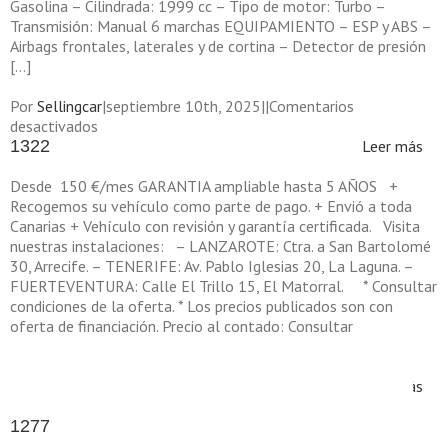
Gasolina – Cilindrada: 1999 cc – Tipo de motor: Turbo –
Transmisión: Manual 6 marchas EQUIPAMIENTO – ESP y ABS –
Airbags frontales, laterales y de cortina – Detector de presión
[…]
Por
Sellingcar
|
septiembre 10th, 2025
|
|
Comentarios
en
desactivados
1326
1322
Leer más
Desde 150 €/mes GARANTIA ampliable hasta 5 AÑOS +
Recogemos su vehículo como parte de pago. + Envió a toda
Canarias + Vehículo con revisión y garantía certificada. Visita
nuestras instalaciones: – LANZAROTE: Ctra. a San Bartolomé
30, Arrecife. – TENERIFE: Av. Pablo Iglesias 20, La Laguna. –
FUERTEVENTURA: Calle El Trillo 15, El Matorral. * Consultar
condiciones de la oferta. * Los precios publicados son con
oferta de financiación. Precio al contado: Consultar
en
Por
Sellingcar
|
mayo 14th, 2025
|
|
Comentarios desactivados
1322
Leer más
1277