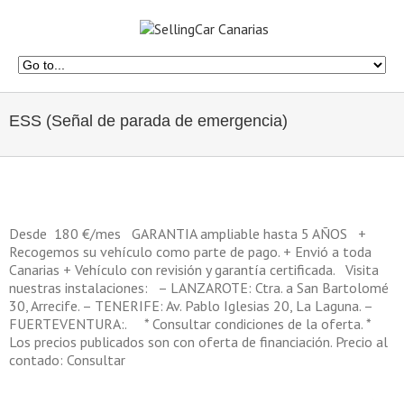
ESS (Señal de parada de emergencia)
Desde 180 €/mes GARANTIA ampliable hasta 5 AÑOS +
Recogemos su vehículo como parte de pago. + Envió a toda
Canarias + Vehículo con revisión y garantía certificada. Visita
nuestras instalaciones: – LANZAROTE: Ctra. a San Bartolomé
30, Arrecife. – TENERIFE: Av. Pablo Iglesias 20, La Laguna. –
FUERTEVENTURA:. * Consultar condiciones de la oferta. *
Los precios publicados son con oferta de financiación. Precio al
contado: Consultar
en
Por
Sellingcar
|
marzo 10th, 2025
|
|
Comentarios desactivados