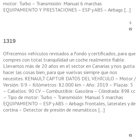
motor: Turbo – Transmisión: Manual 6 marchas
EQUIPAMIENTO Y PRESTACIONES – ESP y ABS – Airbags […]
en
Por
Sellingcar
|
febrero 12th, 2026
|
|
Comentarios desactivados
133
Leer más
1319
Ofrecemos vehículos revisados a fondo y certificados, para que
compres con total tranquilidad un coche realmente fiable.
Llevamos más de 20 años en el sector en Canarias y nos gusta
hacer las cosas bien, para que vuelvas siempre que nos
necesites. RENAULT CAPTUR DATOS DEL VEHÍCULO – Motor /
Versión: 0.9 – Kilómetros: 82.000 km – Año: 2019 – Plazas: 5
– Caballos: 90 CV – Combustible: Gasolina – Cilindrada: 898 cc
– Tipo de motor: Turbo – Transmisión: Manual 5 marchas
EQUIPAMIENTO – ESP y ABS – Airbags frontales, laterales y de
cortina – Detector de presión de neumáticos […]
Por
Sellingcar
|
noviembre 8th, 2025
|
|
Comentarios
en
desactivados
1319
Leer más