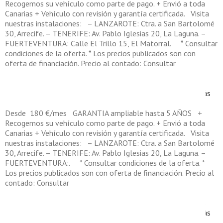
Recogemos su vehículo como parte de pago. + Envió a toda
Canarias + Vehículo con revisión y garantía certificada. Visita
nuestras instalaciones: – LANZAROTE: Ctra. a San Bartolomé
30, Arrecife. – TENERIFE: Av. Pablo Iglesias 20, La Laguna. –
FUERTEVENTURA: Calle El Trillo 15, El Matorral. * Consultar
condiciones de la oferta. * Los precios publicados son con
oferta de financiación. Precio al contado: Consultar
en
Por
Sellingcar
|
abril 15th, 2025
|
|
Comentarios desactivados
1317
Leer más
Desde 180 €/mes GARANTIA ampliable hasta 5 AÑOS +
Recogemos su vehículo como parte de pago. + Envió a toda
Canarias + Vehículo con revisión y garantía certificada. Visita
nuestras instalaciones: – LANZAROTE: Ctra. a San Bartolomé
30, Arrecife. – TENERIFE: Av. Pablo Iglesias 20, La Laguna. –
FUERTEVENTURA:. * Consultar condiciones de la oferta. *
Los precios publicados son con oferta de financiación. Precio al
contado: Consultar
en
Por
Sellingcar
|
marzo 10th, 2025
|
|
Comentarios desactivados
Leer más