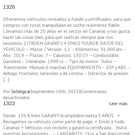
1326
Ofrecemos vehículos revisados a fondo y certificados, para que
compres con total tranquilidad un coche realmente fiable.
Llevamos más de 20 años en el sector en Canarias y nos gusta
hacer las cosas bien, para que vuelvas siempre que nos
necesites. CITROEN GRAND C4 SPACETOURER DATOS DEL
VEHÍCULO – Motor / Versión: 1.2 – Kilómetros: 91.000 km –
Año: 2019 – Plazas: 7 – Caballos: 130 CV – Combustible:
Gasolina – Cilindrada: 1999 cc – Tipo de motor: Turbo –
Transmisión: Manual 6 marchas EQUIPAMIENTO – ESP y ABS –
Airbags frontales, laterales y de cortina – Detector de presión
[…]
Por
Sellingcar
|
septiembre 10th, 2025
|
|
Comentarios
en
desactivados
1326
1322
Leer más
Desde 150 €/mes GARANTIA ampliable hasta 5 AÑOS +
Recogemos su vehículo como parte de pago. + Envió a toda
Canarias + Vehículo con revisión y garantía certificada. Visita
nuestras instalaciones: – LANZAROTE: Ctra. a San Bartolomé