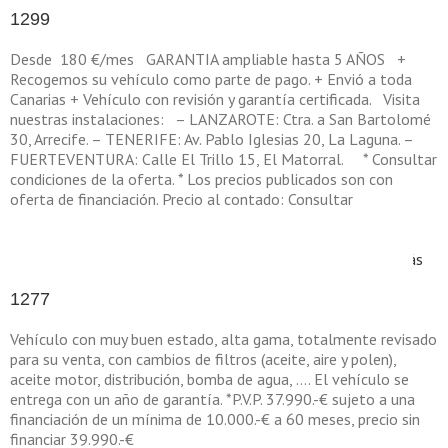
1299
Desde 180 €/mes GARANTIA ampliable hasta 5 AÑOS +
Recogemos su vehículo como parte de pago. + Envió a toda
Canarias + Vehículo con revisión y garantía certificada. Visita
nuestras instalaciones: – LANZAROTE: Ctra. a San Bartolomé
30, Arrecife. – TENERIFE: Av. Pablo Iglesias 20, La Laguna. –
FUERTEVENTURA: Calle El Trillo 15, El Matorral. * Consultar
condiciones de la oferta. * Los precios publicados son con
oferta de financiación. Precio al contado: Consultar
en
Por
Sellingcar
|
enero 17th, 2025
|
|
Comentarios desactivados
1299
Leer más
1277
Vehículo con muy buen estado, alta gama, totalmente revisado
para su venta, con cambios de filtros (aceite, aire y polen),
aceite motor, distribución, bomba de agua, …. El vehículo se
entrega con un año de garantía. *P.V.P. 37.990.-€ sujeto a una
financiación de un mínima de 10.000.-€ a 60 meses, precio sin
financiar 39.990.-€