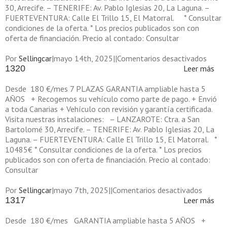
30, Arrecife. – TENERIFE: Av. Pablo Iglesias 20, La Laguna. –
FUERTEVENTURA: Calle El Trillo 15, El Matorral. * Consultar
condiciones de la oferta. * Los precios publicados son con
oferta de financiación. Precio al contado: Consultar
en
Por
Sellingcar
|
mayo 14th, 2025
|
|
Comentarios desactivados
1322
1320
Leer más
Desde 180 €/mes 7 PLAZAS GARANTIA ampliable hasta 5
AÑOS + Recogemos su vehículo como parte de pago. + Envió
a toda Canarias + Vehículo con revisión y garantía certificada.
Visita nuestras instalaciones: – LANZAROTE: Ctra. a San
Bartolomé 30, Arrecife. – TENERIFE: Av. Pablo Iglesias 20, La
Laguna. – FUERTEVENTURA: Calle El Trillo 15, El Matorral. *
10485€ * Consultar condiciones de la oferta. * Los precios
publicados son con oferta de financiación. Precio al contado:
Consultar
en
Por
Sellingcar
|
mayo 7th, 2025
|
|
Comentarios desactivados
1320
1317
Leer más
Desde 180 €/mes GARANTIA ampliable hasta 5 AÑOS +