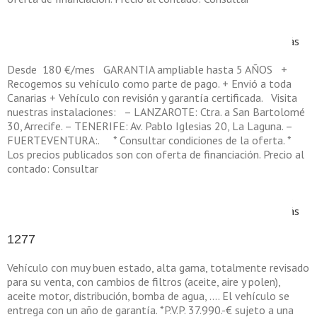
en
Por
Sellingcar
|
mayo 14th, 2025
|
|
Comentarios desactivados
1322
Leer más
Desde 180 €/mes GARANTIA ampliable hasta 5 AÑOS +
Recogemos su vehículo como parte de pago. + Envió a toda
Canarias + Vehículo con revisión y garantía certificada. Visita
nuestras instalaciones: – LANZAROTE: Ctra. a San Bartolomé
30, Arrecife. – TENERIFE: Av. Pablo Iglesias 20, La Laguna. –
FUERTEVENTURA:. * Consultar condiciones de la oferta. *
Los precios publicados son con oferta de financiación. Precio al
contado: Consultar
en
Por
Sellingcar
|
marzo 10th, 2025
|
|
Comentarios desactivados
Leer más
1277
Vehículo con muy buen estado, alta gama, totalmente revisado
para su venta, con cambios de filtros (aceite, aire y polen),
aceite motor, distribución, bomba de agua, …. El vehículo se
entrega con un año de garantía. *P.V.P. 37.990.-€ sujeto a una